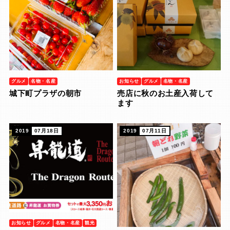
グルメ
名物・名産
お知らせ
グルメ
名物・名産
城下町プラザの朝市
売店に秋のお土産入荷して
ます
2019
07月18日
2019
07月11日
お知らせ
グルメ
名物・名産
観光