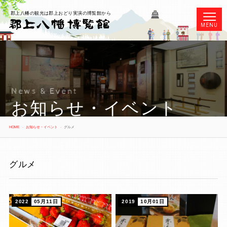
郡上八幡の観光は郡上おどり実演の博覧館から
MENU
News & Event
お知らせ・イベント
HOME
お知らせ・イベント
グルメ
グルメ
2022
05月11日
2019
10月01日