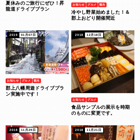
夏休みのご旅行にぜひ！昇
お知らせ
グルメ
観光
龍道ドライブプラン
冷やし野菜始めました！＆
郡上おどり開催間近
2019
01月07日
2018
12月18日
お知らせ
グルメ
観光
郡上八幡周遊ドライブプラ
ン実施中です！
お知らせ
グルメ
食品サンプルの展示を時期
のものに変更です。
2018
11月29日
2018
11月21日