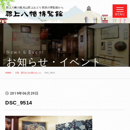
郡上八幡の観光は郡上おどり実演の博覧館から
MENU
News & Event
お知らせ・イベント
HOME
２階 展示を入れ替えました
DSC_9514
2019年06月29日
DSC_9514