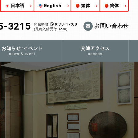
日本語
English
繁体
簡体
5-3215
9:30-17:00
開館時間
お問い合わせ
(最終入館受付16:30)
お知らせ･イベント
交通アクセス
news & event
access