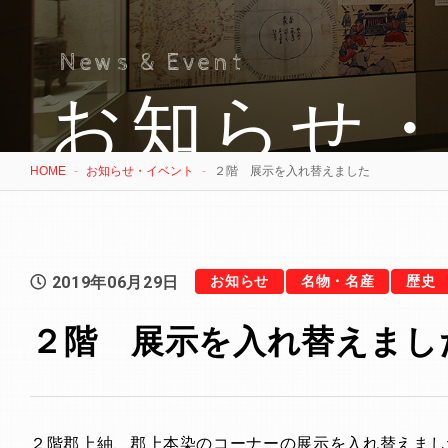
News & Event
お知らせ
HOME
お知らせ・イベント
２階 展示を入れ替えました
2019年06月29日
お知らせ
名物・名産
歴史
２階 展示を入れ替えまし
２階郡上紬、郡上本染のコーナーの展示を入れ替えまし