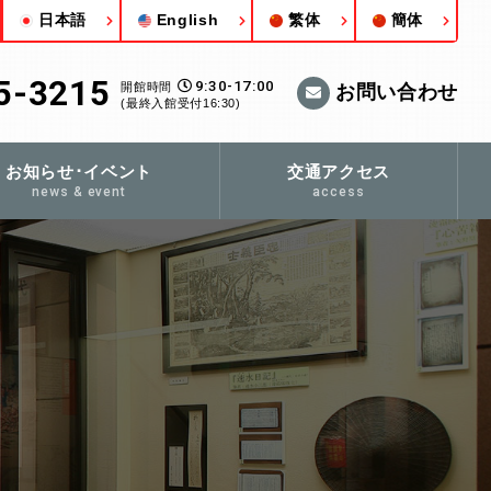
日本語
English
繁体
簡体
5-3215
9:30-17:00
開館時間
お問い合わせ
(最終入館受付16:30)
お知らせ･イベント
交通アクセス
news & event
access