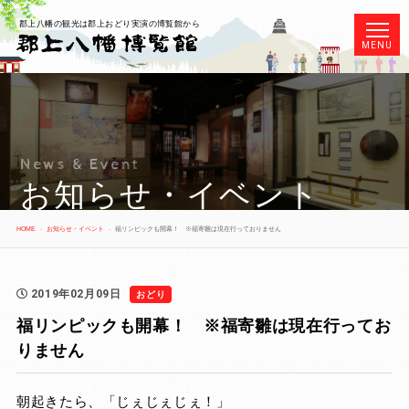
郡上八幡の観光は郡上おどり実演の博覧館から
MENU
News & Event
お知らせ・イベント
HOME
お知らせ・イベント
福リンピックも開幕！ ※福寄雛は現在行っておりません
2019年02月09日
おどり
福リンピックも開幕！ ※福寄雛は現在行ってお
りません
朝起きたら、「じぇじぇじぇ！」