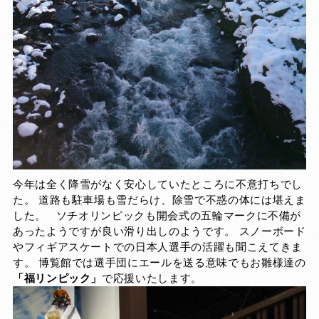
今年は全く降雪がなく安心していたところに不意打ちでし
た。 道路も駐車場も雪だらけ、除雪で不惑の体には堪えま
した。 ソチオリンピックも開会式の五輪マークに不備が
あったようですが良い滑り出しのようです。 スノーボード
やフィギアスケートでの日本人選手の活躍も聞こえてきま
す。 博覧館では選手団にエールを送る意味でもお雛様達の
「福リンピック」
で応援いたします。