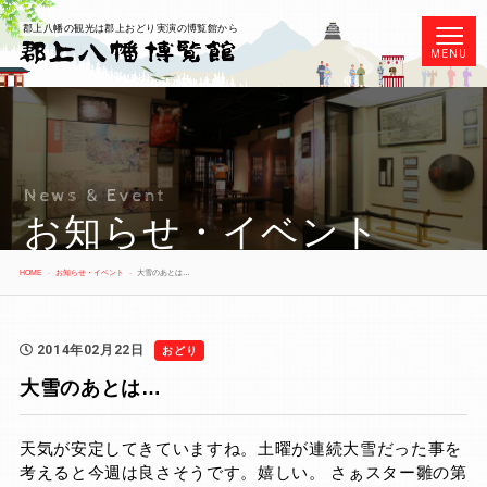
郡上八幡の観光は郡上おどり実演の博覧館から
MENU
News & Event
お知らせ・イベント
HOME
お知らせ・イベント
大雪のあとは…
2014年02月22日
おどり
大雪のあとは…
天気が安定してきていますね。土曜が連続大雪だった事を
考えると今週は良さそうです。嬉しい。 さぁスター雛の第