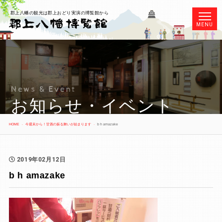
郡上八幡の観光は郡上おどり実演の博覧館から
MENU
News & Event
お知らせ・イベント
HOME
今週末から！甘酒の振る舞いが始まります
b h amazake
2019年02月12日
b h amazake