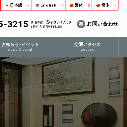
日本語
English
繁体
簡体
5-3215
9:30-17:00
開館時間
お問い合わせ
(最終入館受付16:30)
お知らせ･イベント
交通アクセス
news & event
access