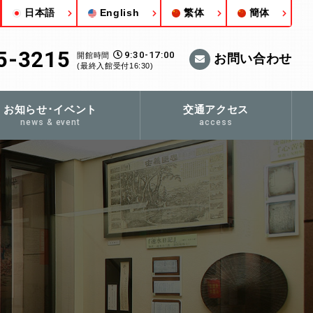
日本語
English
繁体
簡体
5-3215
9:30-17:00
開館時間
お問い合わせ
(最終入館受付16:30)
お知らせ･イベント
交通アクセス
news & event
access