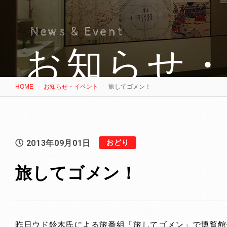
News & Event
お知らせ
HOME
お知らせ・イベント
旅してゴメン！
2013年09月01日
おどり
旅してゴメン！
昨日ウド鈴木氏による旅番組「旅してゴメン」で
博覧館