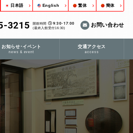
日本語
English
繁体
簡体
5-3215
9:30-17:00
開館時間
お問い合わせ
(最終入館受付16:30)
お知らせ･イベント
交通アクセス
news & event
access