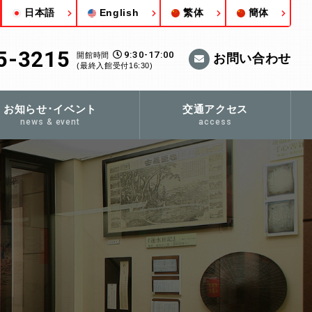
日本語
English
繁体
簡体
5-3215
9:30-17:00
開館時間
お問い合わせ
(最終入館受付16:30)
お知らせ･イベント
交通アクセス
news & event
access