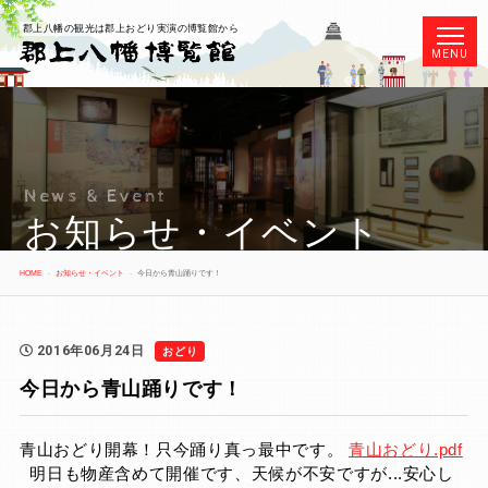
郡上八幡の観光は郡上おどり実演の博覧館から
MENU
News & Event
お知らせ・イベント
HOME
お知らせ・イベント
今日から青山踊りです！
2016年06月24日
おどり
今日から青山踊りです！
青山おどり開幕！只今踊り真っ最中です。
青山おどり.pdf
明日も物産含めて開催です、天候が不安ですが...安心し