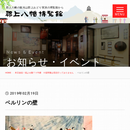
郡上八幡の観光は郡上おどり実演の博覧館から
MENU
News & Event
お知らせ・イベント
HOME
本日放送！福よせ雛ＴＶ中継 ※福寄雛は現在行っておりません
ベルリンの壁
2019年02月19日
ベルリンの壁