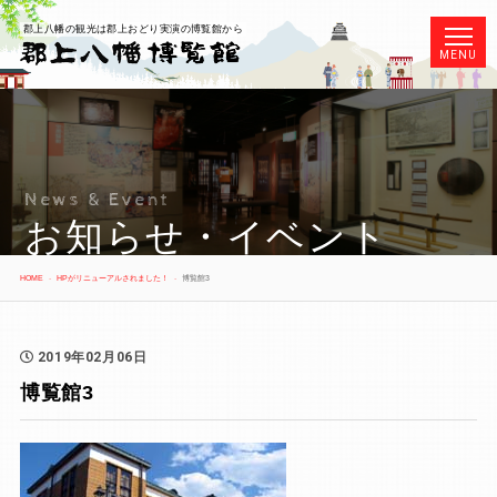
郡上八幡の観光は郡上おどり実演の博覧館から
MENU
News & Event
お知らせ・イベント
HOME
HPがリニューアルされました！
博覧館3
2019年02月06日
博覧館3