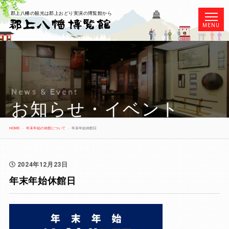
郡上八幡の観光は郡上おどり実演の博覧館から
MENU
News & Event
お知らせ・イベント
HOME
年末年始の休館について
年末年始休館日
2024年12月23日
年末年始休館日