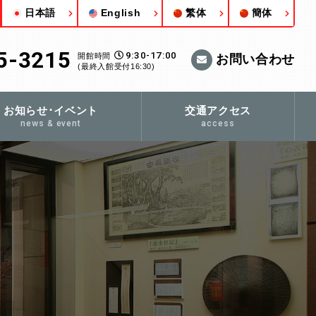
日本語
English
繁体
簡体
5-3215
9:30-17:00
開館時間
お問い合わせ
(最終入館受付16:30)
お知らせ･イベント
交通アクセス
news & event
access