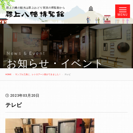
郡上八幡の観光は郡上おどり実演の博覧館から
MENU
News & Event
お知らせ・イベント
HOME
サンプル工房に、レトロアート館ができました！
テレビ
2023年03月20日
テレビ