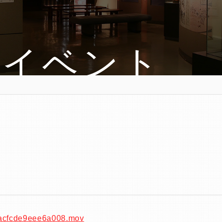
・イベント
7acfcde9eee6a008.mov