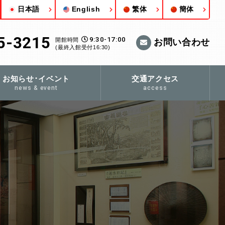
日本語
English
繁体
簡体
5-3215
9:30-17:00
開館時間
お問い合わせ
(最終入館受付16:30)
お知らせ･イベント
交通アクセス
news & event
access