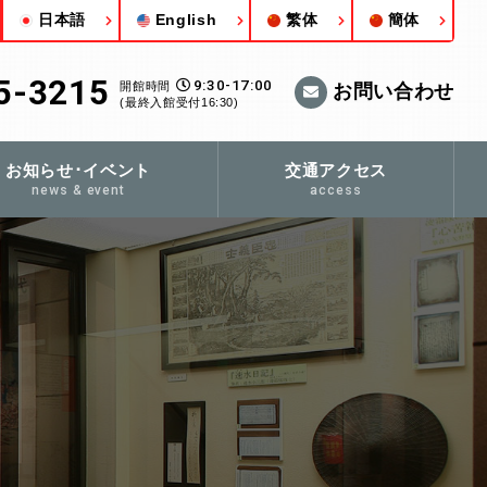
日本語
English
繁体
簡体
5-3215
9:30-17:00
開館時間
お問い合わせ
(最終入館受付16:30)
お知らせ･イベント
交通アクセス
news & event
access